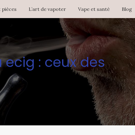
 pièces
L’art de vapoter
Vape et santé
Blog
a ecig : ceux des