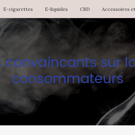
E-cigarettes
E-liquides
CBD
Accessoires et
s convaincants sur l
consommateurs