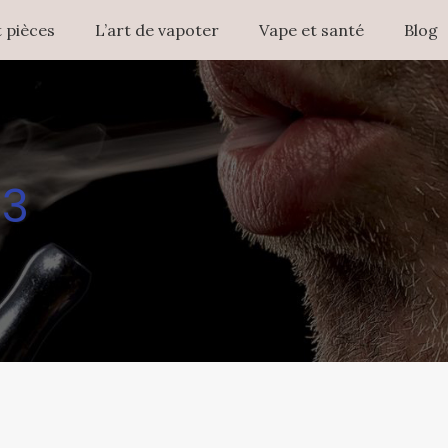
 pièces
L’art de vapoter
Vape et santé
Blog
T3