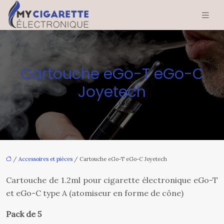
Cartouche eGo-T eGo-C
Joyetech
/
Accessoires et pièces
/ Cartouche eGo-T eGo-C Joyetech
Cartouche de 1.2ml pour cigarette électronique eGo-T
et eGo-C type A (atomiseur en forme de cône)
Pack de 5