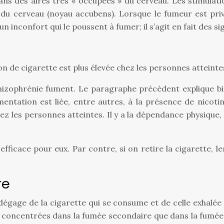
dans des aires très « occupées » du cerveau. Les stimula
du cerveau (noyau accubens). Lorsque le fumeur est privé 
 un inconfort qui le poussent à fumer; il s’agit en fait de
de cigarette est plus élevée chez les personnes atteinte
schizophrénie fument. Le paragraphe précédent explique 
ntation est liée, entre autres, à la présence de nicoti
ez les personnes atteintes. Il y a la dépendance physique
ficace pour eux. Par contre, si on retire la cigarette, l
re
dégage de la cigarette qui se consume et de celle exhalée 
 concentrées dans la fumée secondaire que dans la fumée 