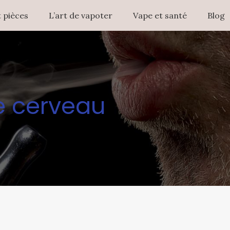
 pièces
L’art de vapoter
Vape et santé
Blog
le cerveau