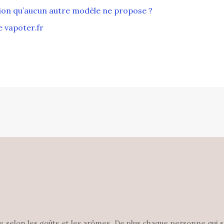
ion qu’aucun autre modèle ne propose ?
 vapoter.fr
que selon les goûts et les arômes. De plus chaque personne qui